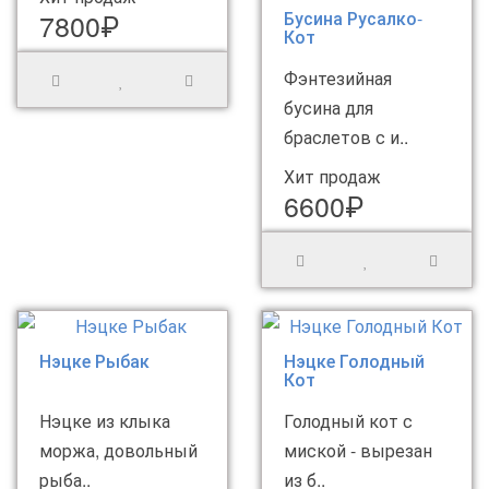
7800₽
Бусина Русалко-
Кот
Фэнтезийная
бусина для
браслетов с и..
Хит продаж
6600₽
Нэцке Рыбак
Нэцке Голодный
Кот
Нэцке из клыка
Голодный кот с
моржа, довольный
миской - вырезан
рыба..
из б..