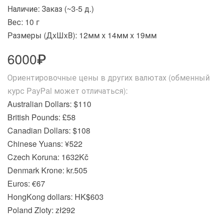
Наличие: Заказ (~3-5 д.)
Вес: 10 г
Размеры (ДxШxВ):
12мм x 14мм x 19мм
6000₽
Ориентировочные цены в других валютах (обменный
курс PayPal может отличаться):
Australian Dollars: $110
British Pounds: £58
Canadian Dollars: $108
Chinese Yuans: ¥522
Czech Koruna: 1632Kč
Denmark Krone: kr.505
Euros: €67
HongKong dollars: HK$603
Poland Zloty: zł292