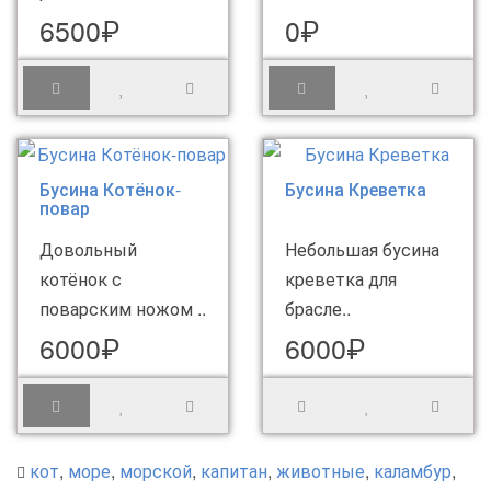
6500₽
0₽
Бусина Котёнок-
Бусина Креветка
повар
Довольный
Небольшая бусина
котёнок с
креветка для
поварским ножом ..
брасле..
6000₽
6000₽
кот
,
море
,
морской
,
капитан
,
животные
,
каламбур
,