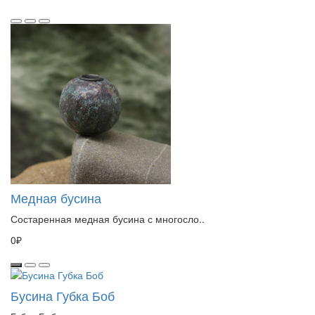
Медная бусина
Состаренная медная бусина с многосло..
0₽
Бусина Губка Боб