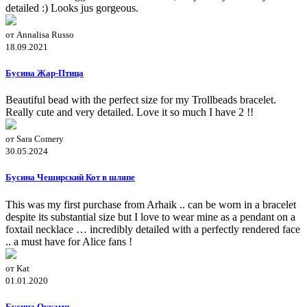
detailed :) Looks jus gorgeous.
от Annalisa Russo
18.09.2021
Бусина Жар-Птица
Beautiful bead with the perfect size for my Trollbeads bracelet.
Really cute and very detailed. Love it so much I have 2 !!
от Sara Comery
30.05.2024
Бусина Чеширский Кот в шляпе
This was my first purchase from Arhaik .. can be worn in a bracelet
despite its substantial size but I love to wear mine as a pendant on a
foxtail necklace … incredibly detailed with a perfectly rendered face
.. a must have for Alice fans !
от Kat
01.01.2020
Бусина Окками