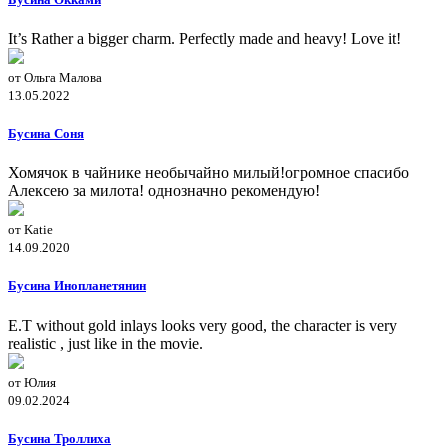
It’s Rather a bigger charm. Perfectly made and heavy! Love it!
от Ольга Малова
13.05.2022
Бусина Соня
Хомячок в чайнике необычайно милый!огромное спасибо
Алексею за милота! однозначно рекомендую!
от Katie
14.09.2020
Бусина Инопланетянин
E.T without gold inlays looks very good, the character is very
realistic , just like in the movie.
от Юлия
09.02.2024
Бусина Троллиха