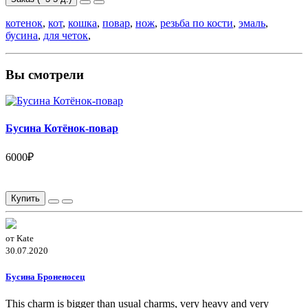
котенок
,
кот
,
кошка
,
повар
,
нож
,
резьба по кости
,
эмаль
,
бусина
,
для четок
,
Вы смотрели
Бусина Котёнок-повар
6000₽
Купить
от Kate
30.07.2020
Бусина Броненосец
This charm is bigger than usual charms, very heavy and very