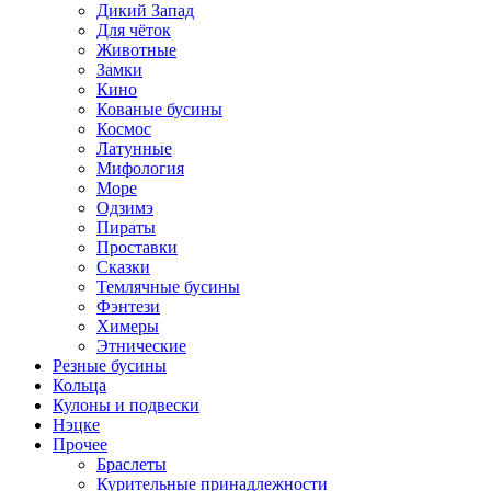
Дикий Запад
Для чёток
Животные
Замки
Кино
Кованые бусины
Космос
Латунные
Мифология
Море
Одзимэ
Пираты
Проставки
Сказки
Темлячные бусины
Фэнтези
Химеры
Этнические
Резные бусины
Кольца
Кулоны и подвески
Нэцке
Прочее
Браслеты
Курительные принадлежности