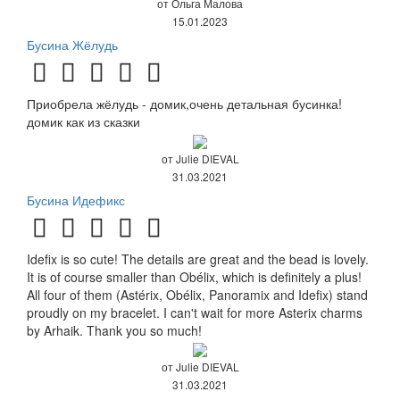
от Ольга Малова
15.01.2023
Бусина Жёлудь
Приобрела жёлудь - домик,очень детальная бусинка!
домик как из сказки
от Julie DIEVAL
31.03.2021
Бусина Идефикс
Idefix is so cute! The details are great and the bead is lovely.
It is of course smaller than Obélix, which is definitely a plus!
All four of them (Astérix, Obélix, Panoramix and Idefix) stand
proudly on my bracelet. I can't wait for more Asterix charms
by Arhaik. Thank you so much!
от Julie DIEVAL
31.03.2021