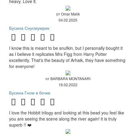
heavy. Love it.
от Omar Malik
04.02.2025
Бусина Снусмумрик
I know this is meant to be snufkin, but I personally bought it
as I believe it replicates Mrs Figg from Harry Potter
excellently. That's the beauty of Arhaik, they have something
for everyone!
от BARBARA MONTANARI
16.02.2022
Бусина Гном в бочке
I love the Hobbit trilogy and looking at this bead you feel like
you are seeing the scene along the river again! it is truly
superb !! ❤️