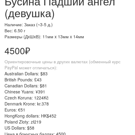
Бусина Падший ангел
(девушка)
Наличие: Заказ (~3-5 д.)
Вес: 6.50 г
Размеры (ДxШxВ):
11мм x 13мм x 14мм
4500₽
Ориентировочные цены в других валютах (обменный курс
PayPal может отличаться):
Australian Dollars: $83
British Pounds: £43
Canadian Dollars: $81
Chinese Yuans: ¥391
Czech Koruna: 1224Kč
Denmark Krone: kr.378
Euros: €51
HongKong dollars: HK$452
Poland Zloty: zł219
US Dollars: $58
Цена в бонусных баллах: 4500