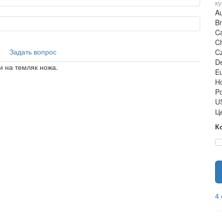
ку
Au
Br
Ca
C
Задать вопрос
C
De
и на темляк ножа.
Eu
H
Po
US
Ц
К
4