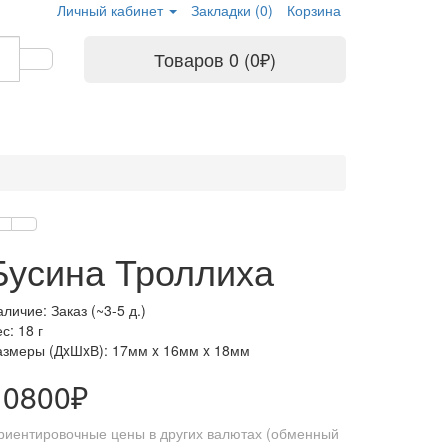
Личный кабинет
Закладки (0)
Корзина
Товаров 0 (0₽)
Бусина Троллиха
личие: Заказ (~3-5 д.)
с: 18 г
азмеры (ДxШxВ):
17мм x 16мм x 18мм
10800₽
риентировочные цены в других валютах (обменный