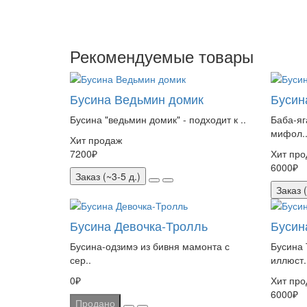
Рекомендуемые товары
Бусина Ведьмин домик
Бусин
Бусина "ведьмин домик" - подходит к ..
Баба-яг
мифол.
Хит продаж
7200₽
Хит про
6000₽
Заказ (~3-5 д.)
Заказ (
Бусина Девочка-Тролль
Бусин
Бусина-одзимэ из бивня мамонта с
Бусина 
сер..
иллюст.
0₽
Хит про
6000₽
Продано