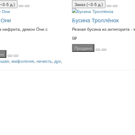
~3-5 д.)
Заказ (~3-5 д.)
 Они
Бусина Троллёнок
з нефрита, демон О́ни с
Резная бусина из антигорита - 
0₽
Продано
но
ешая
,
мифология
,
нечисть
,
дух
,