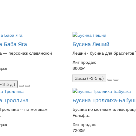
а Баба Яга
Бусина Леший
а — персонаж славянской
Леший - бусина для браслетов T
.
Хит продаж
даж
8000₽
Заказ (~3-5 д.)
~3-5 д.)
а Троллина
Бусина Троллиха-Бабуш
Троллина -- по мотивам
Бусина по мотивам иллюстрац
.
Рольфа..
даж
Хит продаж
7200₽