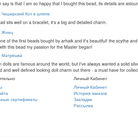
an say is that I am so happy that I bought this bead, its details are asto
 Чеширский Кот в шляпе
ad sits well on a bracelet, it's a big and detailed charm.
а Жнец
one of the first beads bought by arhaik and it's beautiful! the scythe and 
 with this bead my passion for the Master began!
а Матрёшка
 dolls are famous around the world, but I've always wanted a solid silve
d and well defined looking doll charm out there - a must have for collec
ительно
Личный Кабинет
ы
Личный Кабинет
айта
История заказов
чные сертификаты
Закладки
Рассылка