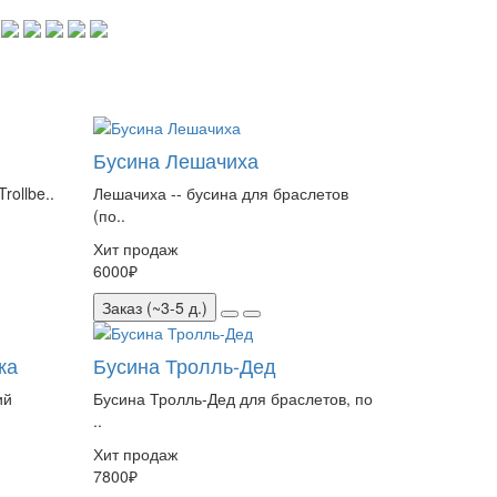
Бусина Лешачиха
rollbe..
Лешачиха -- бусина для браслетов
(по..
Хит продаж
6000₽
Заказ (~3-5 д.)
ка
Бусина Тролль-Дед
ий
Бусина Тролль-Дед для браслетов, по
..
Хит продаж
7800₽