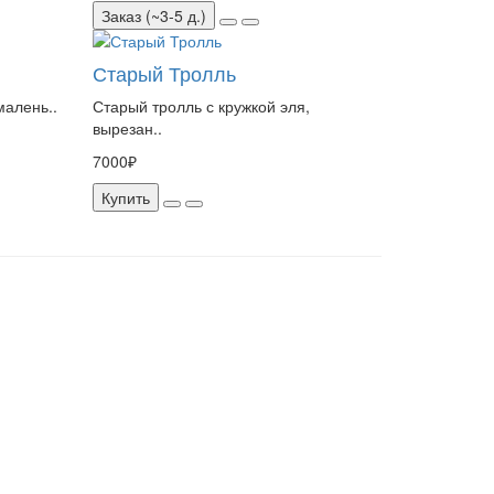
Заказ (~3-5 д.)
Старый Тролль
малень..
Старый тролль с кружкой эля,
вырезан..
7000₽
Купить