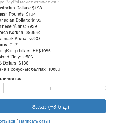
рс PayPal может отличаться):
stralian Dollars: $198
itish Pounds: £104
nadian Dollars: $195
hinese Yuans: ¥939
zech Koruna: 2938Kč
nmark Krone: kr.908
ros: €121
ongKong dollars: HK$1086
land Zloty: zł526
 Dollars: $138
ена в бонусных баллах: 10800
оличество
Заказ (~3-5 д.)
 отзывов
/
Написать отзыв