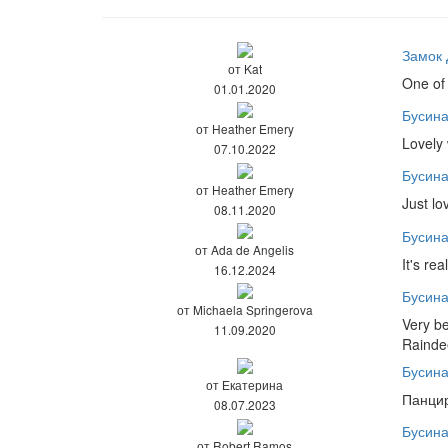
Замок 
от Kat
One of 
01.01.2020
Бусин
от Heather Emery
Lovely 
07.10.2022
Бусина
от Heather Emery
Just lo
08.11.2020
Бусина
от Ada de Angelis
It's re
16.12.2024
Бусин
от Michaela Springerova
Very be
11.09.2020
Rainde
Бусин
от Екатерина
Панцир
08.07.2023
Бусина
от Robert Ramos