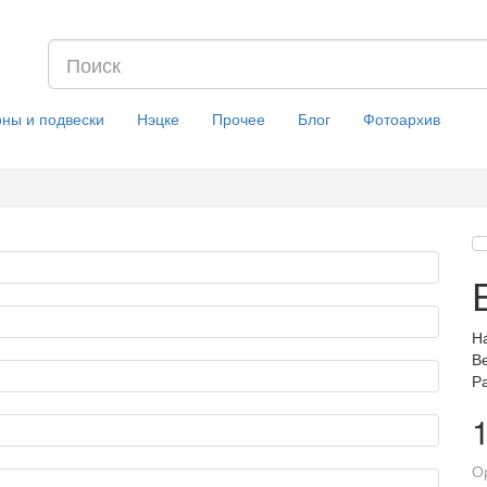
оны и подвески
Нэцке
Прочее
Блог
Фотоархив
На
Ве
Р
О