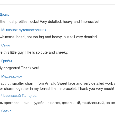
Дракон
the most prettiest locks! Very detailed, heavy and impressive!
а Мышонок-путешественник
whimsical bead, not too big and heavy, but still very detailed.
 Свин
ve this little guy ! He is so cute and cheeky.
 Грибы
ally gorgeous! Thank you!
а Медвежонок
autiful, smaller charm from Arhaik. Sweet face and very detailed work 
er charm together in my forrest theme bracelet. Thank you very much!
а Черепаший Панцирь
ь прекрасен, очень удобен в носке, детальный, тяжёленький, но не
 Сатир