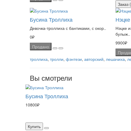
Заказ (
Бусина Троллиха
Нэцке
Девочка-троллиха с бантиками, с окор..
Нэцке и
булыж..
0₽
9900₽
Продано
Прода
троллиха
,
тролли
,
фэнтези
,
авторский
,
лешачиха
,
л
Вы смотрели
Бусина Троллиха
10800₽
Купить