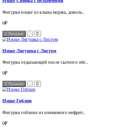
Нэцке Свинка с пельменями
Фигурка нэцке из клыка моржа, доволь..
0₽
Продано
Нэцке Лягушка с Листом
Фигурка отдыхающей после сытного обе..
0₽
Продано
Нэцке Гоблин
Фигурка гоблина из оливкового нефрит..
0₽