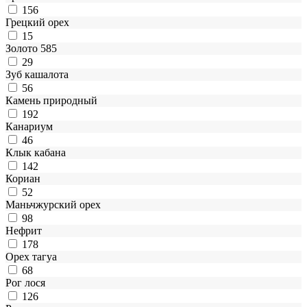
156
Грецкий орех
15
Золото 585
29
Зуб кашалота
56
Камень природный
192
Канариум
46
Клык кабана
142
Кориан
52
Маньчжурский орех
98
Нефрит
178
Орех тагуа
68
Рог лося
126