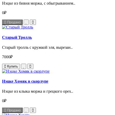
Нэцке из бивня моржа, с обыгрыванием..
0₽
Продано
Старый Тролль
Старый тролль с кружкой эля, вырезан..
7000₽
Купить
Нэцке Хомяк в скорлупе
Нэцке из клыка моржа и грецкого орех..
0₽
Продано