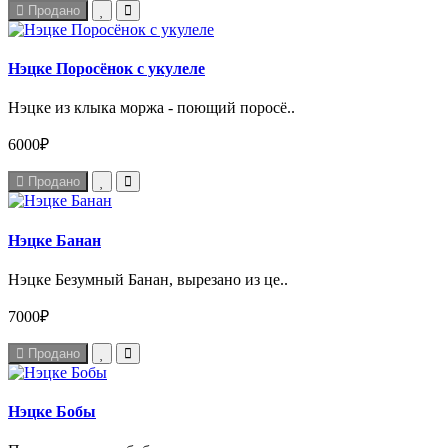
Продано
Нэцке Поросёнок с укулеле
Нэцке из клыка моржа - поющий поросё..
6000₽
Продано
Нэцке Банан
Нэцке Безумный Банан, вырезано из це..
7000₽
Продано
Нэцке Бобы