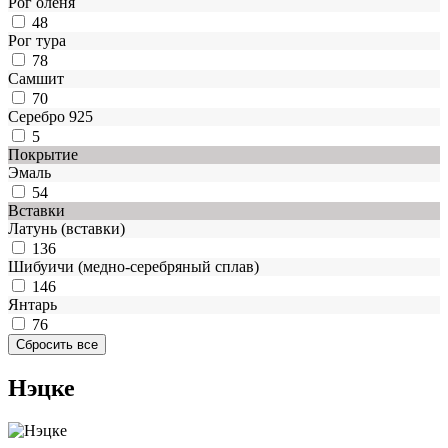
Рог оленя
48
Рог тура
78
Самшит
70
Серебро 925
5
Покрытие
Эмаль
54
Вставки
Латунь (вставки)
136
Шибуичи (медно-серебряный сплав)
146
Янтарь
76
Нэцке