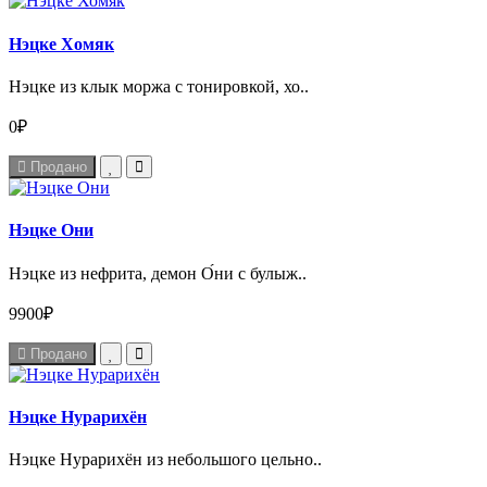
Нэцке Хомяк
Нэцке из клык моржа с тонировкой, хо..
0₽
Продано
Нэцке Они
Нэцке из нефрита, демон О́ни с булыж..
9900₽
Продано
Нэцке Нурарихён
Нэцке Нурарихён из небольшого цельно..