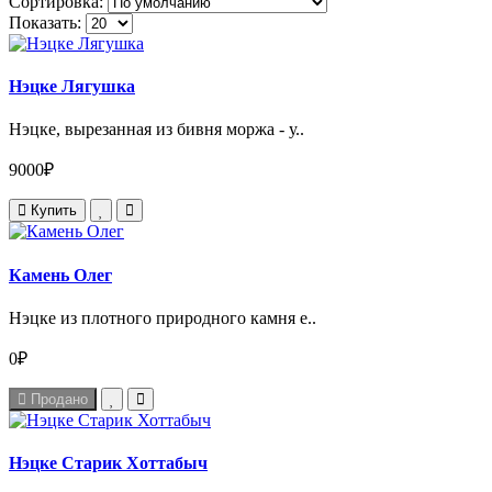
Сортировка:
Показать:
Нэцке Лягушка
Нэцке, вырезанная из бивня моржа - у..
9000₽
Купить
Камень Олег
Нэцке из плотного природного камня е..
0₽
Продано
Нэцке Старик Хоттабыч