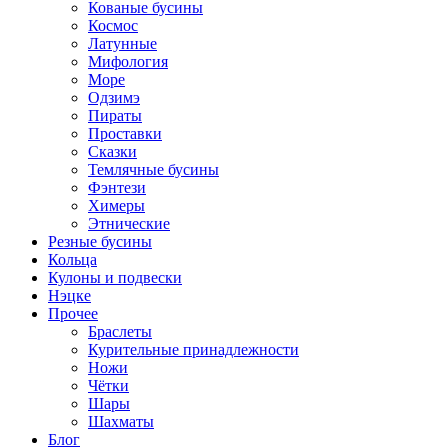
Кованые бусины
Космос
Латунные
Мифология
Море
Одзимэ
Пираты
Проставки
Сказки
Темлячные бусины
Фэнтези
Химеры
Этнические
Резные бусины
Кольца
Кулоны и подвески
Нэцке
Прочее
Браслеты
Курительные принадлежности
Ножи
Чётки
Шары
Шахматы
Блог