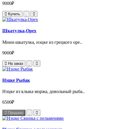
9000₽
Купить
Шкатулка-Орех
Мини-шкатулка, нэцке из грецкого оре..
9000₽
На заказ
Нэцке Рыбак
Нэцке из клыка моржа, довольный рыба..
6500₽
Продано