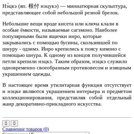
Нэ́цкэ
(яп.
根付
нэцукэ
)
— миниатюрная скульптура
,
представляющее собой небольшой резной
брелок
.
Небольшие вещи вроде кисета или ключа клали в
особые ёмкости, называемые сагэмоно
. Наиболее
популярными были ящички инро
, которые
закрывались с помощью бусины, скользившей по
шнуру - одзимэ. Инро крепились к поясу кимоно
с
помощью шнура. К одному из концов получившейся
петли крепили нэцкэ.
Таким образом, нэцкэ служило
одновременно своеобразным противовесом и изящным
украшением одежды
.
В настоящее время утилитарная функция отсутствует
и нэцке являются украшением интерьера и предметом
коллекционирования, представляя собой отдельный
жанр декоративно-прикладного искусства.
Сравнение товаров (0)