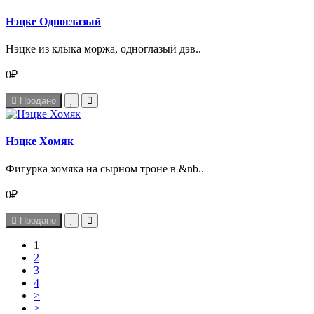
Нэцке Одноглазый
Нэцке из клыка моржа, одноглазый дэв..
0₽
Продано
Нэцке Хомяк
Фигурка хомяка на сырном троне в &nb..
0₽
Продано
1
2
3
4
>
>|