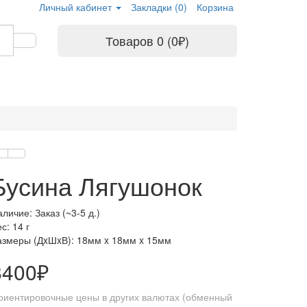
Личный кабинет
Закладки (0)
Корзина
Товаров 0 (0₽)
Бусина Лягушонок
личие: Заказ (~3-5 д.)
с: 14 г
азмеры (ДxШxВ):
18мм x 18мм x 15мм
8400₽
риентировочные цены в других валютах (обменный