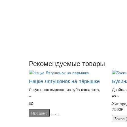
Рекомендуемые товары
Нэцке Лягушонок на пёрышке
Бусин
Лягушонок вырезан из зуба кашалота,
Двойная
..
де..
0₽
Хит про
7500₽
Продано
Заказ (