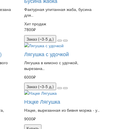
Бусина жабка
резана
Фактурная упитанная жаба, бусина
для..
Хит продаж
7800₽
Заказ (~3-5 д.)
)
Лягушка с удочкой
вого
Лягушка в кимоно с удочкой,
вырезана..
6000₽
Заказ (~3-5 д.)
Нэцке Лягушка
а,
Нэцке, вырезанная из бивня моржа - у..
9000₽
Купить