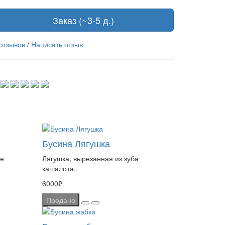
Заказ (~3-5 д.)
 отзывов
/
Написать отзыв
Бусина Лягушка
ке
Лягушка, вырезанная из зуба
кашалота..
6000₽
Продано