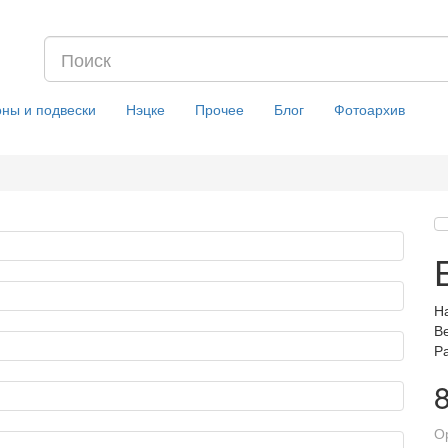
оны и подвески
Нэцке
Прочее
Блог
Фотоархив
На
Ве
Р
О