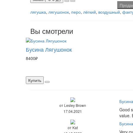
Прода
лягушка
,
лягушонок
,
перо
,
лёгкий
,
воздушный
,
факт
Вы смотрели
Бусина Лягушонок
8400₽
Купить
Бусина
от Lesley Brown
Good si
17.04.2021
value. 
Бусина
от Kat
Very cu