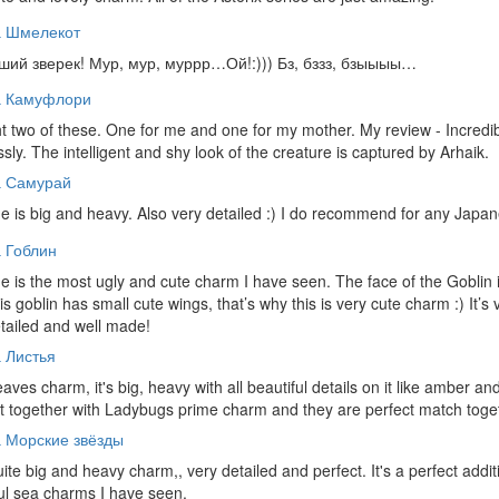
а Шмелекот
ий зверек! Мур, мур, муррр…Ой!:))) Бз, бззз, бзыыыы…
а Камуфлори
t two of these. One for me and one for my mother. My review - Incredib
essly. The intelligent and shy look of the creature is captured by Arhaik.
а Самурай
e is big and heavy. Also very detailed :) I do recommend for any Japan
 Гоблин
e is the most ugly and cute charm I have seen. The face of the Goblin i
is goblin has small cute wings, that’s why this is very cute charm :) It’s 
tailed and well made!
 Листья
leaves charm, it's big, heavy with all beautiful details on it like amber 
it together with Ladybugs prime charm and they are perfect match toge
 Морские звёзды
quite big and heavy charm,, very detailed and perfect. It's a perfect add
ul sea charms I have seen.