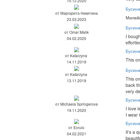
10.12.2020
Бусин
от Маргарита Никитина
Милейш
23.03.2023
Бусин
от Omar Malik
I bough
04.02.2025
effortl
Бусин
от Katarzyna
This on
14.11.2019
Бусина
от Katarzyna
This on
13.11.2019
back th
very de
Бусина
от Michaela Springerova
I love 
19.11.2020
I wear 
Бусина
от Ecrulo
It's a 
04.02.2021
beautif