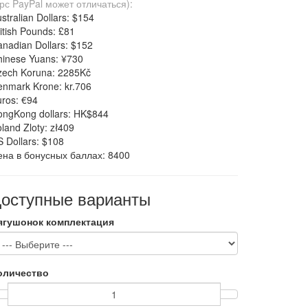
рс PayPal может отличаться):
stralian Dollars: $154
itish Pounds: £81
nadian Dollars: $152
hinese Yuans: ¥730
zech Koruna: 2285Kč
nmark Krone: kr.706
ros: €94
ongKong dollars: HK$844
land Zloty: zł409
 Dollars: $108
ена в бонусных баллах: 8400
оступные варианты
ягушонок комплектация
оличество