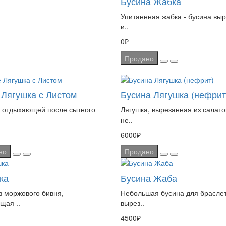
Бусина Жабка
Упитаннная жабка - бусина вы
и..
0₽
Продано
 Лягушка с Листом
Бусина Лягушка (нефрит
 отдыхающей после сытного
Лягушка, вырезанная из салато
не..
6000₽
но
Продано
ка
Бусина Жаба
з моржового бивня,
Небольшая бусина для браслет
щая ..
вырез..
4500₽