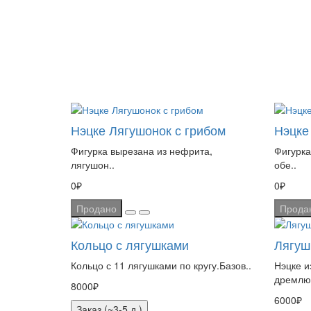
Нэцке Лягушонок с грибом
Нэцке
Фигурка вырезана из нефрита,
Фигурка
лягушон..
обе..
0₽
0₽
Продано
Прода
Кольцо с лягушками
Лягуш
Кольцо с 11 лягушками по кругу.Базов..
Нэцке и
дремлю
8000₽
6000₽
Заказ (~3-5 д.)