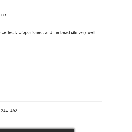
nice
e perfectly proportioned, and the bead sits very well
12441492.