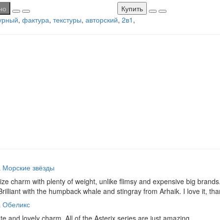
но
Купить
урный
,
фактура
,
текстуры
,
авторский
,
2в1
,
 Морские звёзды
ze charm with plenty of weight, unlike flimsy and expensive big brands. 
Brilliant with the humpback whale and stingray from Arhaik. I love it, th
 Обеликс
te and lovely charm. All of the Asterix series are just amazing.