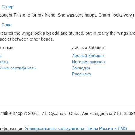
 Сатир
bought This one for my friend. She was very happy. Charm looks very 
 Сова
pictures the wings look a bit odd and stunted, but in reality the wings ar
racelet between other beads.
ительно
Личный Кабинет
ы
Личный Кабинет
айта
История заказов
чные сертификаты
Закладки
Рассылка
rhaik e-shop © 2026 - ИП Суханова Ольга Александровна ИНН 2539
 информация
Универсального калькулятора Почты России и EMS