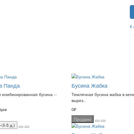
6
а Панда
Бусина Жабка
 комбинированная бусина --
Темлячная бусина жабка в кеп
вырез..
даж
0₽
Продано
~3-5 д.)