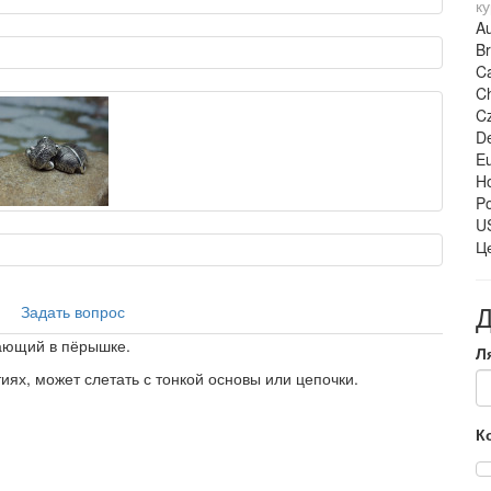
ку
Au
Br
Ca
C
C
De
Eu
H
Po
US
Ц
Д
Задать вопрос
хающий в пёрышке.
Л
иях, может слетать с тонкой основы или цепочки.
К