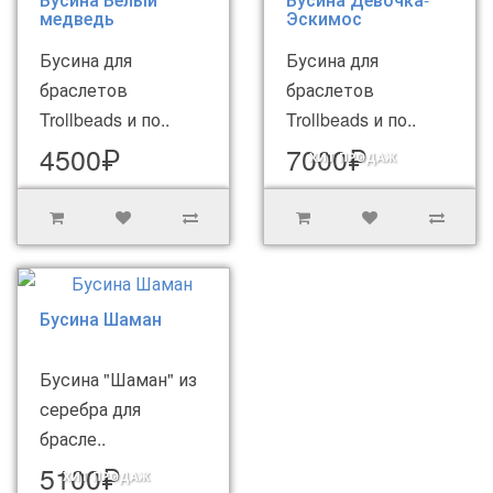
медведь
Эскимос
Бусина для
Бусина для
браслетов
браслетов
Trollbeads и по..
Trollbeads и по..
4500₽
7000₽
ХИТ ПРОДАЖ
Бусина Шаман
Бусина "Шаман" из
серебра для
брасле..
5100₽
ХИТ ПРОДАЖ