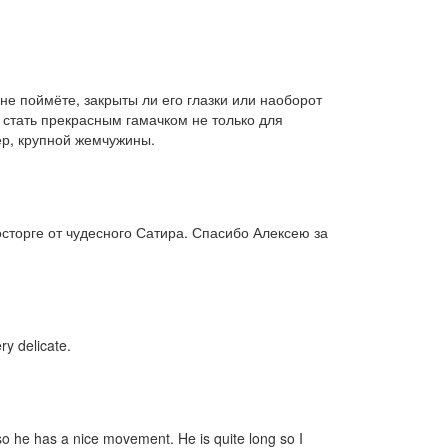
 не поймёте, закрыты ли его глазки или наоборот
 стать прекрасным гамачком не только для
ер, крупной жемчужины.
осторге от чудесного Сатира. Спасибо Алексею за
ery delicate.
d so he has a nice movement. He is quite long so I