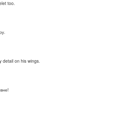
let too.
ру.
 detail on his wings.
вне!