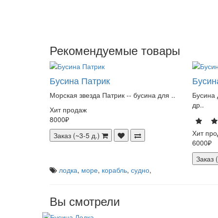
Рекомендуемые товары
Бусина Патрик
Бусин
Морская звезда Патрик -- бусина для ..
Бусина 
др..
Хит продаж
8000₽
Хит про
Заказ (~3-5 д.)
6000₽
Заказ (
лодка
,
море
,
корабль
,
судно
,
Вы смотрели