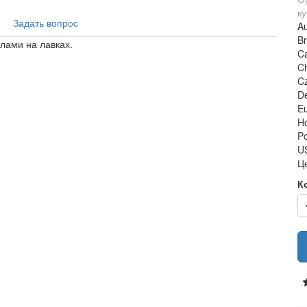
ку
Задать вопрос
Au
Br
лами на лавках.
Ca
C
C
De
Eu
H
Po
US
Ц
К