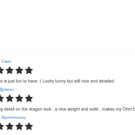
 Свин
e is just fun to have :) Looks funny but still nice and detailed.
Дракон
g detail on the dragon lock , a nice weight and solid , makes my Ohm b
а Броненосец