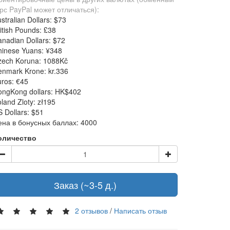
рс PayPal может отличаться):
stralian Dollars: $73
itish Pounds: £38
nadian Dollars: $72
hinese Yuans: ¥348
zech Koruna: 1088Kč
nmark Krone: kr.336
ros: €45
ongKong dollars: HK$402
land Zloty: zł195
 Dollars: $51
ена в бонусных баллах: 4000
оличество
Заказ (~3-5 д.)
2 отзывов
/
Написать отзыв