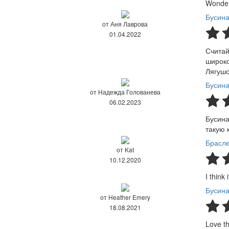
Wonder
Бусина
от Аня Лаврова
01.04.2022
Считай
широко
Лягушо
Бусина
от Надежда Голованева
06.02.2023
Бусина
такую 
Брасле
от Kat
10.12.2020
I think
Бусина
от Heather Emery
18.08.2021
Love th