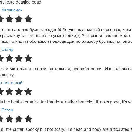
ful cute detailed bead
 Лягушонок
те, что это две бусины в одной) Лягушонок - милый персонаж, и вы
 распахнуты - это на ваше усмотрение))) А Пёрышко вполне может
нка, но и для небольшой подходящей по размеру бусины, наприм
 Сатир
 замечательная - легкая, детальная, проработанная. Я в полном в
красоту.
т плетеный
 its the best alternative for Pandora leather bracelet. It looks good, it's v
 Сэвен
is little critter, spooky but not scary. His head and body are articulate