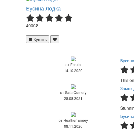
Бусина Лодка
4000₽
Купить
Бусина
от Ecrulo
14.10.2020
This on
Замок 
от Sara Comery
28.08.2021
Stunnin
Бусин
от Heather Emery
08.11.2020