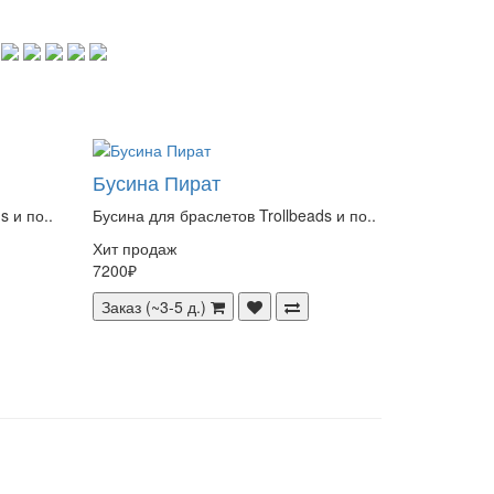
Бусина Пират
s и по..
Бусина для браслетов Trollbeads и по..
Хит продаж
7200₽
Заказ (~3-5 д.)