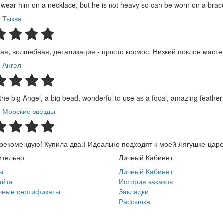
 wear him on a necklace, but he is not heavy so can be worn on a brace
 Тыква
ая, волшебная, детализация - просто космос. Низкий поклон масте
 Ангел
 the big Angel, a big bead, wonderful to use as a focal, amazing feathery
 Морские звёзды
рекомендую! Купила два:) Идеально подходят к моей Лягушке-царе
ительно
Личный Кабинет
ы
Личный Кабинет
айта
История заказов
чные сертификаты
Закладки
Рассылка