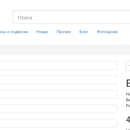
оны и подвески
Нэцке
Прочее
Блог
Фотоархив
На
Ве
Р
О