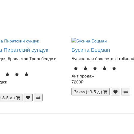
а Пиратский сундук
Бусина Боцман
для браслетов Троллбеадс и
Бусина для браслетов Trollbead
Хит продаж
даж
7200₽
Заказ (~3-5 д.)
~3-5 д.)