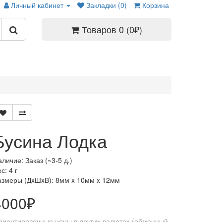
Личный кабинет
Закладки (0)
Корзина
Товаров 0 (0₽)
Бусина Лодка
личие: Заказ (~3-5 д.)
с: 4 г
азмеры (ДxШxВ):
8мм x 10мм x 12мм
4000₽
риентировочные цены в других валютах (обменный