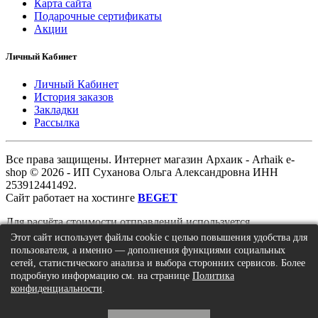
Карта сайта
Подарочные сертификаты
Акции
Личный Кабинет
Личный Кабинет
История заказов
Закладки
Рассылка
Все права защищены. Интернет магазин Архаик - Arhaik e-
shop © 2026 - ИП Суханова Ольга Александровна ИНН
253912441492.
Сайт работает на хостинге
BEGET
Для расчёта стоимости отправлений используется
информация
Универсального калькулятора Почты России и
Этот сайт использует файлы cookie с целью повышения удобства для
EMS
пользователя, а именно — дополнения функциями социальных
сетей, статистического анализа и выбора сторонних сервисов. Более
подробную информацию см. на странице
Политика
конфиденциальности
.