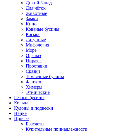
Дикий Запад
Для чёток
Животные
Замки
Кино
Кованые бусины
Космос
Латунные
Мифология
Море
Одзимэ
Пираты
Проставки
Сказки
Темлячные бусины
Фэнтези
Химеры
Этнические
Резные бусины
Кольца
Кулоны и подвески
Нэцке
Прочее
Браслеты
Курительные принадлежности