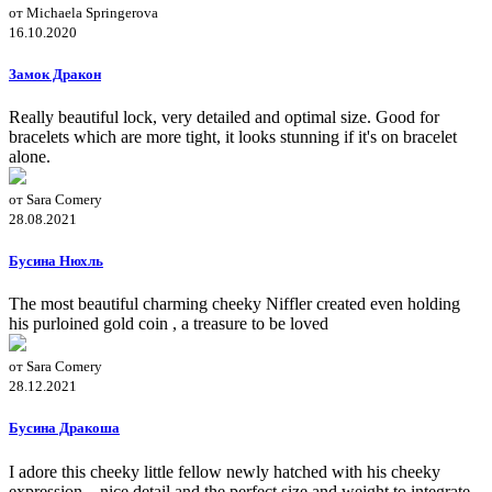
от Michaela Springerova
16.10.2020
Замок Дракон
Really beautiful lock, very detailed and optimal size. Good for
bracelets which are more tight, it looks stunning if it's on bracelet
alone.
от Sara Comery
28.08.2021
Бусина Нюхль
The most beautiful charming cheeky Niffler created even holding
his purloined gold coin , a treasure to be loved
от Sara Comery
28.12.2021
Бусина Дракоша
I adore this cheeky little fellow newly hatched with his cheeky
expression .. nice detail and the perfect size and weight to integrate