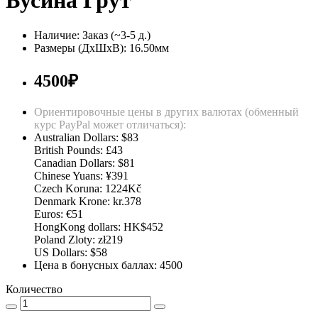
Бусина Грут
Наличие: Заказ (~3-5 д.)
Размеры (ДxШxВ):
16.50мм
4500₽
Ориентировочные цены в других валютах (обменный
курс PayPal может отличаться):
Australian Dollars: $83
British Pounds: £43
Canadian Dollars: $81
Chinese Yuans: ¥391
Czech Koruna: 1224Kč
Denmark Krone: kr.378
Euros: €51
HongKong dollars: HK$452
Poland Zloty: zł219
US Dollars: $58
Цена в бонусных баллах: 4500
Количество