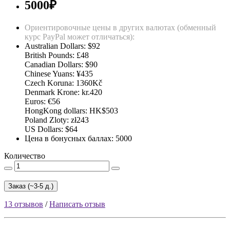
5000₽
Ориентировочные цены в других валютах (обменный
курс PayPal может отличаться):
Australian Dollars: $92
British Pounds: £48
Canadian Dollars: $90
Chinese Yuans: ¥435
Czech Koruna: 1360Kč
Denmark Krone: kr.420
Euros: €56
HongKong dollars: HK$503
Poland Zloty: zł243
US Dollars: $64
Цена в бонусных баллах: 5000
Количество
Заказ (~3-5 д.)
13 отзывов
/
Написать отзыв