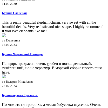
11.09.2020
Бусина Слонёнок
This is really beautiful elephant charm, very sweet with all the
beautiful details. Very realistic and nice shape. I highly recommend
if you love elephants like me!
от Екатерина
08.07.2023
Бусина Черепаший Панцирь
Панцирь прекрасен, очень удобен в носке, детальный,
тяжёленький, но не чересчур. В морской сборке просто must
have.
от Валерия Михайлова
23.07.2024
Бусина-одзимэ Троллиха
По мне это не троллиха, а милая бабусечка-ягусечка. Очень