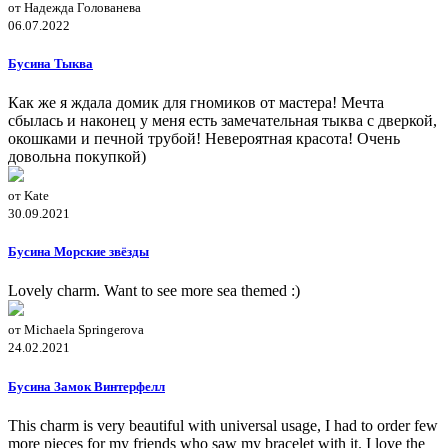
от Надежда Голованева
06.07.2022
Бусина Тыква
Как же я ждала домик для гномиков от мастера! Мечта
сбылась и наконец у меня есть замечательная тыква с дверкой,
окошками и печной трубой! Невероятная красота! Очень
довольна покупкой)
от Kate
30.09.2021
Бусина Морские звёзды
Lovely charm. Want to see more sea themed :)
от Michaela Springerova
24.02.2021
Бусина Замок Винтерфелл
This charm is very beautiful with universal usage, I had to order few
more pieces for my friends who saw my bracelet with it. I love the