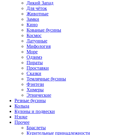
Дикий Запад
Для чёток
Животные
Замки
Кино
Кованые бусины
Космос
Латунные
Мифология
Море
Одзимэ
Пираты
Проставки
Сказки
Темлячные бусины
Фэнтези
Химеры
Этнические
Резные бусины
Кольца
Кулоны и подвески
Нэцке
Прочее
Браслеты
Курительные принадлежности