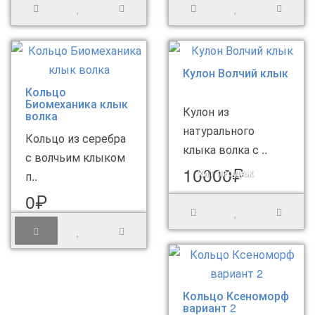
Кулон Волчий клык
Кольцо
Биомеханика клык
Кулон из
волка
натурального
Кольцо из серебра
клыка волка с ..
с волчьим клыком
10000₽
п..
ХИТ ПРОДАЖ
0₽
Кольцо Ксеноморф
вариант 2