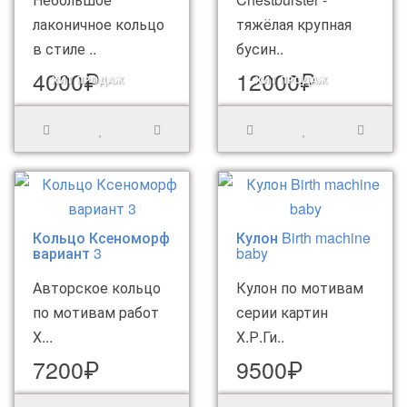
лаконичное кольцо
тяжёлая крупная
в стиле ..
бусин..
4000₽
12000₽
ХИТ ПРОДАЖ
ХИТ ПРОДАЖ
Кольцо Ксеноморф
Кулон Birth machine
вариант 3
baby
Авторское кольцо
Кулон по мотивам
по мотивам работ
серии картин
Х...
Х.Р.Ги..
7200₽
9500₽