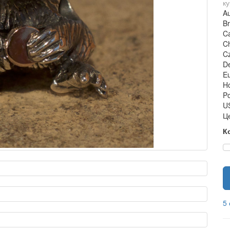
ку
Au
Br
Ca
C
C
De
Eu
H
Po
US
Ц
К
5