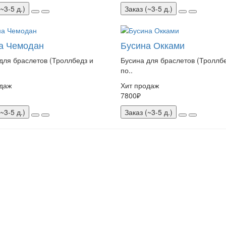
~3-5 д.)
Заказ (~3-5 д.)
а Чемодан
Бусина Окками
для браслетов (Троллбедз и
Бусина для браслетов (Троллб
по..
даж
Хит продаж
7800₽
~3-5 д.)
Заказ (~3-5 д.)