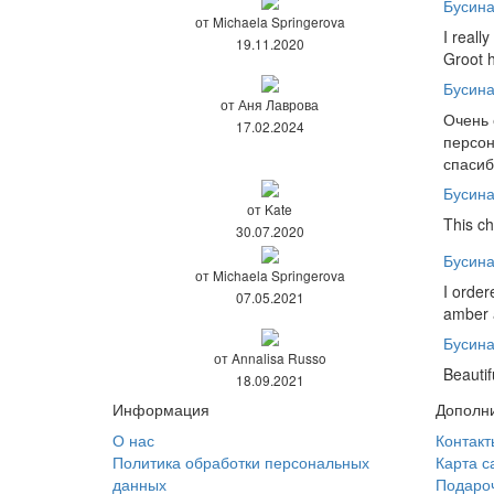
Бусина
от Michaela Springerova
I reall
19.11.2020
Groot h
Бусин
от Аня Лаврова
Очень 
17.02.2024
персон
спасиб
Бусин
от Kate
This ch
30.07.2020
Бусина
от Michaela Springerova
I order
07.05.2021
amber 
Бусин
от Annalisa Russo
Beautif
18.09.2021
Информация
Дополн
О нас
Контакт
Политика обработки персональных
Карта с
данных
Подаро