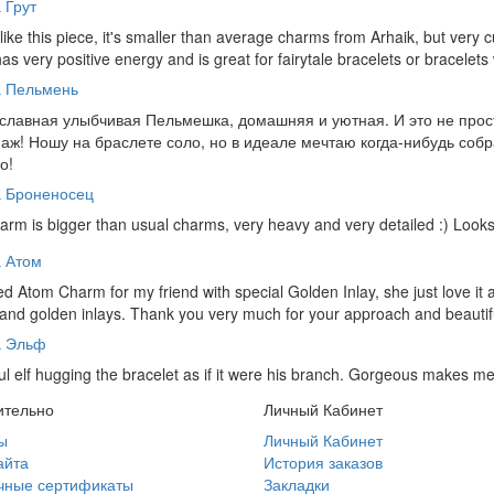
 Грут
y like this piece, it's smaller than average charms from Arhaik, but very c
as very positive energy and is great for fairytale bracelets or bracelets
а Пельмень
славная улыбчивая Пельмешка, домашняя и уютная. И это не прост
аж! Ношу на браслете соло, но в идеале мечтаю когда-нибудь собр
о!
а Броненосец
arm is bigger than usual charms, very heavy and very detailed :) Look
 Атом
ed Atom Charm for my friend with special Golden Inlay, she just love i
and golden inlays. Thank you very much for your approach and beautif
а Эльф
ul elf hugging the bracelet as if it were his branch. Gorgeous makes me thi
ительно
Личный Кабинет
ы
Личный Кабинет
айта
История заказов
чные сертификаты
Закладки