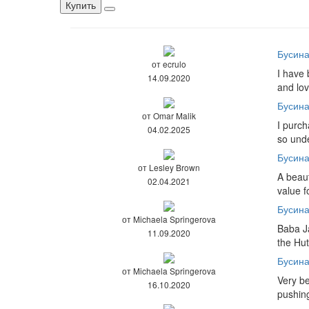
Купить
Бусин
от ecrulo
I have 
14.09.2020
and lov
Бусина
от Omar Malik
I purch
04.02.2025
so unde
Бусина
от Lesley Brown
A beaut
02.04.2021
value f
Бусина
от Michaela Springerova
Baba Ja
11.09.2020
the Hut
Бусина
от Michaela Springerova
Very be
16.10.2020
pushin