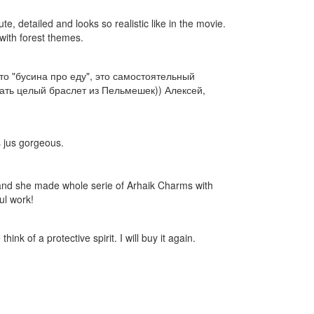
ute, detailed and looks so realistic like in the movie.
 with forest themes.
о "бусина про еду", это самостоятельный
ать целый браслет из Пельмешек)) Алексей,
s jus gorgeous.
t and she made whole serie of Arhaik Charms with
ul work!
nk of a protective spirit. I will buy it again.