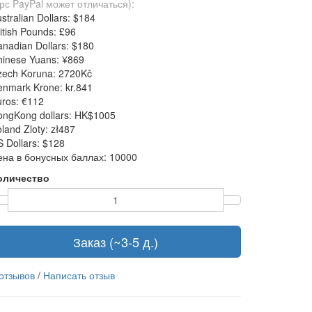
рс PayPal может отличаться):
stralian Dollars: $184
itish Pounds: £96
nadian Dollars: $180
hinese Yuans: ¥869
zech Koruna: 2720Kč
nmark Krone: kr.841
ros: €112
ongKong dollars: HK$1005
land Zloty: zł487
 Dollars: $128
ена в бонусных баллах: 10000
оличество
Заказ (~3-5 д.)
 отзывов
/
Написать отзыв