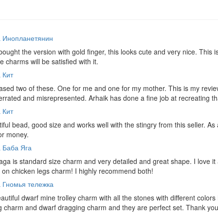
а Инопланетянин
bought the version with gold finger, this looks cute and very nice. Th
e charms will be satisfied with it.
 Кит
ased two of these. One for me and one for my mother. This is my revie
rrated and misrepresented. Arhaik has done a fine job at recreating tha
 Кит
iful bead, good size and works well with the stingry from this seller. A
or money.
 Баба Яга
ga is standard size charm and very detailed and great shape. I love it a
 on chicken legs charm! I highly recommend both!
 Гномья тележка
autiful dwarf mine trolley charm with all the stones with different colors 
g charm and dwarf dragging charm and they are perfect set. Thank you