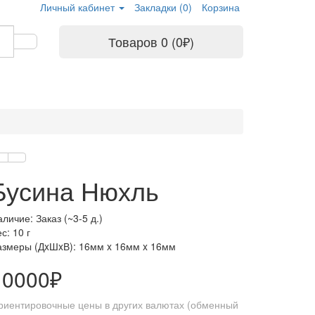
Личный кабинет
Закладки (0)
Корзина
Товаров 0 (0₽)
Бусина Нюхль
личие: Заказ (~3-5 д.)
с: 10 г
азмеры (ДxШxВ):
16мм x 16мм x 16мм
10000₽
риентировочные цены в других валютах (обменный