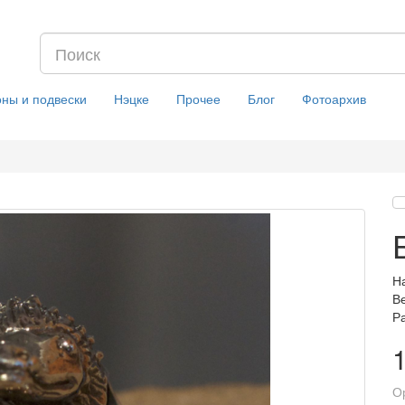
оны и подвески
Нэцке
Прочее
Блог
Фотоархив
На
Ве
Р
О