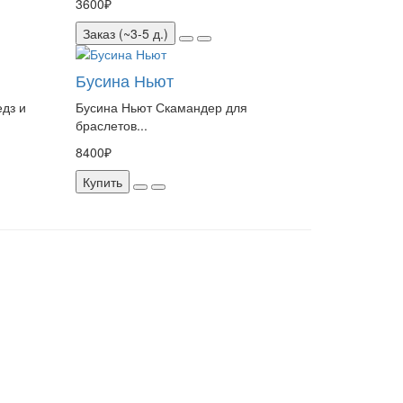
3600₽
Заказ (~3-5 д.)
Бусина Ньют
едз и
Бусина Ньют Скамандер для
браслетов...
8400₽
Купить