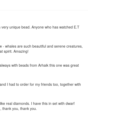
is is very unique bead. Anyone who has watched E.T
w - whales are such beautiful and serene creatures,
t spirit. Amazing!
s always with beads from Arhaik this one was great
nd I had to order for my friends too, together with
like real diamonds. I have this in set with dwarf
, thank you, thank you.