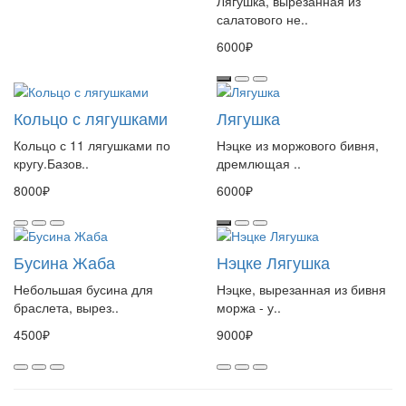
Лягушка, вырезанная из
салатового не..
6000₽
Кольцо с лягушками
Лягушка
Кольцо с 11 лягушками по
Нэцке из моржового бивня,
кругу.Базов..
дремлющая ..
8000₽
6000₽
Бусина Жаба
Нэцке Лягушка
Небольшая бусина для
Нэцке, вырезанная из бивня
браслета, вырез..
моржа - у..
4500₽
9000₽