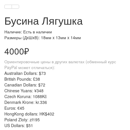
Бусина Лягушка
Наличие: Есть в наличии
Размеры (ДxШxВ):
18мм x 13мм x 14мм
4000₽
Ориентировочные цены в других валютах (обменный курс
PayPal может отличаться):
Australian Dollars: $73
British Pounds: £38
Canadian Dollars: $72
Chinese Yuans: ¥348
Czech Koruna: 1088Kč
Denmark Krone: kr.336
Euros: €45
HongKong dollars: HK$402
Poland Zloty: zł195
US Dollars: $51