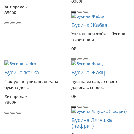
6000₽
Хит продаж
8500₽
Бусина Жабка
Упитаннная жабка - бусина
вырезана и..
0₽
Бусина жабка
Бусина Жаяц
Фактурная упитанная жаба,
Бусина из сандалового
бусина для..
дерева с сереб..
Хит продаж
0₽
7800₽
Бусина Лягушка
(нефрит)