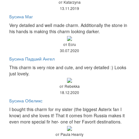
от Katarzyna
13.11.2019
Бусина Маг
Very detailed and well made charm. Additionally the stone in
his hands is making this charm looking darker.
от Ecru
30.07.2020
Бусина Падший Ангел
This charm is very nice and cute, and very detailed :) Looks
just lovely.
от Rebekka
18.12.2020
Бусина Обеликс
I bought this charm for my sister (the biggest Asterix fan I
know) and she loves it! That it comes from Russia makes it
even more special fir her- one of her Favorit destinations.
от Paula Heanly