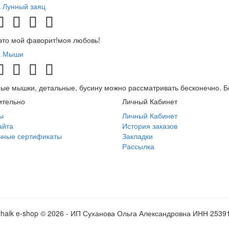
 Лунный заяц
это мой фаворит!моя любовь!
а Мыши
ые мышки, детальные, бусину можно рассматривать бесконечно. 
ительно
Личный Кабинет
ы
Личный Кабинет
айта
История заказов
чные сертификаты
Закладки
Рассылка
rhaik e-shop © 2026 - ИП Суханова Ольга Александровна ИНН 2539