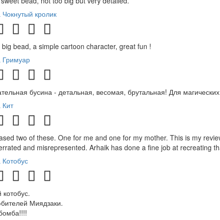
sweet bead, not too big but very detailed.
 Чокнутый кролик
 big bead, a simple cartoon character, great fun !
 Гримуар
тельная бусина - детальная, весомая, брутальная! Для магических
 Кит
ased two of these. One for me and one for my mother. This is my revie
rrated and misrepresented. Arhaik has done a fine job at recreating tha
 Котобус
 котобус.
бителей Миядзаки.
омба!!!!