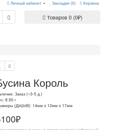
Личный кабинет
Закладки (0)
Корзина
Товаров 0 (0₽)
Бусина Король
личие: Заказ (~3-5 д.)
с: 8.50 г
азмеры (ДxШxВ):
14мм x 12мм x 17мм
5100₽
риентировочные цены в других валютах (обменный