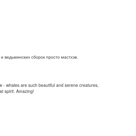
 и ведьминских сборок просто мастхэв.
w - whales are such beautiful and serene creatures,
t spirit. Amazing!