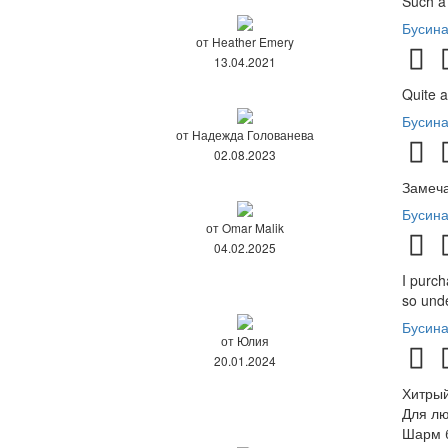
Such a 
Бусина
от Heather Emery
13.04.2021
Quite a
Бусина
от Надежда Голованева
02.08.2023
Замеча
Бусина
от Omar Malik
04.02.2025
I purch
so unde
Бусина
от Юлия
20.01.2024
Хитрый
Для лю
Шарм б