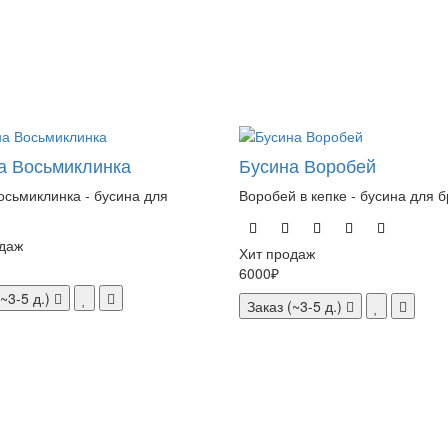
а Восьмиклинка
Бусина Воробей
осьмиклинка - бусина для
Воробей в кепке - бусина для б
даж
Хит продаж
6000₽
~3-5 д.)
Заказ (~3-5 д.)