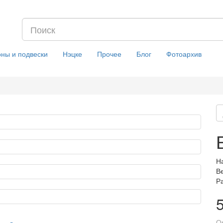
оны и подвески
Нэцке
Прочее
Блог
Фотоархив
На
Ве
Р
О