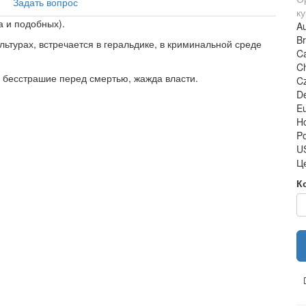
Задать вопрос
ку
а и подобных).
Au
Br
льтурах, встречается в геральдике, в криминальной среде
Ca
C
, бесстрашие перед смертью, жажда власти.
C
De
Eu
H
Po
US
Ц
К