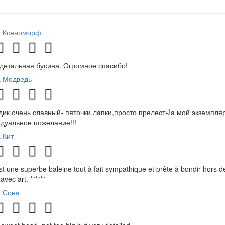
а Ксеноморф
детальная бусина. Огромное спасибо!
а Медведь
ик очень славный- пяточки,лапки,просто прелесть!а мой экземпляр
дуальное пожелание!!!
 Кит
st une superbe baleine tout à fait sympathique et prête à bondir hors d
avec art. ******
а Соня