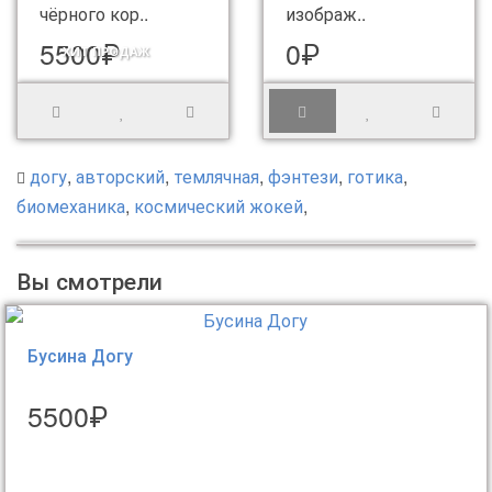
чёрного кор..
изображ..
5500₽
0₽
ХИТ ПРОДАЖ
догу
,
авторский
,
темлячная
,
фэнтези
,
готика
,
биомеханика
,
космический жокей
,
Вы смотрели
Бусина Догу
5500₽